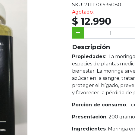
SKU: 71111701535080
Agotado.
$ 12.990
Descripción
Propiedades
: La moringa
especies de plantas medic
bienestar. La moringa sirv
azúcar en la sangre, trata
proteger el hígado, preven
y favorecer la pérdida de 
Porción de consumo
: 1 
Presentación
: 200 gramo
Ingredientes
: Moringa en