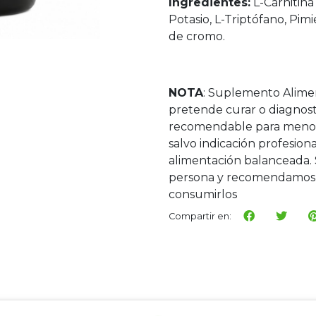
Ingredientes:
L-Carnitina
Potasio, L-Triptófano, Pimi
de cromo.
NOTA
: Suplemento Alime
pretende curar o diagnos
recomendable para menore
salvo indicación profesi
alimentación balanceada. 
persona y recomendamos 
consumirlos
Compartir en: