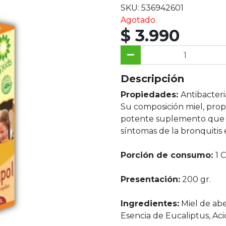
SKU: 536942601
Agotado.
$ 3.990
Descripción
Propiedades:
Antibacteria
Su composición miel, prop
potente suplemento que c
síntomas de la bronquitis e
Porción de consumo:
1 
Presentación:
200 gr.
Ingredientes:
Miel de abe
Esencia de Eucaliptus, Acid